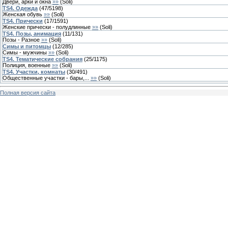
Двери, арки и окна
»»
(
Soli
)
TS4. Одежда
(
47
/
5198
)
Женская обувь
»»
(
Soli
)
TS4. Прически
(
17
/
1591
)
Женские прически - полудлинные
»»
(
Soli
)
TS4. Позы, анимация
(
11
/
131
)
Позы - Разное
»»
(
Soli
)
Симы и питомцы
(
12
/
285
)
Симы - мужчины
»»
(
Soli
)
TS4. Тематические собрания
(
25
/
1175
)
Полиция, военные
»»
(
Soli
)
TS4. Участки, комнаты
(
30
/
491
)
Общественные участки - бары,...
»»
(
Soli
)
Полная версия сайта