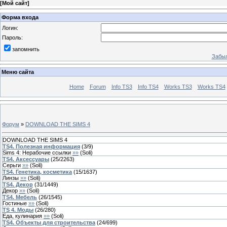
[
Мой сайт
]
Форма входа
Логин:
Пароль:
запомнить
Забыл
Меню сайта
Home
Forum
Info TS3
Info TS4
Works TS3
Works TS4
Форум
»
DOWNLOAD THE SIMS 4
DOWNLOAD THE SIMS 4
TS4. Полезная информация
(
3
/
9
)
Sims 4: Нерабочие ссылки
»»
(
Soli
)
TS4. Аксессуары
(
25
/
2263
)
Серьги
»»
(
Soli
)
TS4. Генетика, косметика
(
15
/
1637
)
Линзы
»»
(
Soli
)
TS4. Декор
(
31
/
1449
)
Декор
»»
(
Soli
)
TS4. Мебель
(
26
/
1545
)
Гостиные
»»
(
Soli
)
TS 4. Моды
(
26
/
280
)
Еда, кулинария
»»
(
Soli
)
TS4. Объекты для строительства
(
24
/
699
)